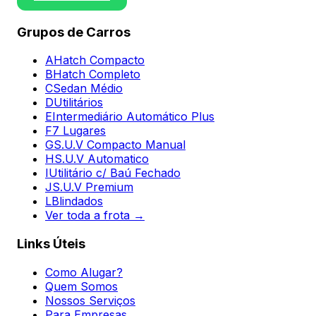
Grupos de Carros
A
Hatch Compacto
B
Hatch Completo
C
Sedan Médio
D
Utilitários
E
Intermediário Automático Plus
F
7 Lugares
G
S.U.V Compacto Manual
H
S.U.V Automatico
I
Utilitário c/ Baú Fechado
J
S.U.V Premium
L
Blindados
Ver toda a frota →
Links Úteis
Como Alugar?
Quem Somos
Nossos Serviços
Para Empresas