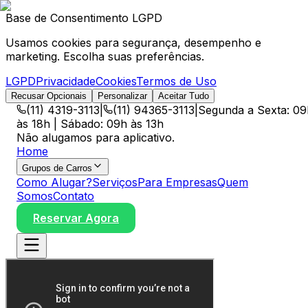
Base de Consentimento LGPD
Usamos cookies para segurança, desempenho e
marketing. Escolha suas preferências.
LGPD
Privacidade
Cookies
Termos de Uso
Recusar Opcionais
Personalizar
Aceitar Tudo
(11) 4319-3113
|
(11) 94365-3113
|
Segunda a Sexta: 09
às 18h | Sábado: 09h às 13h
Não alugamos para aplicativo.
Home
Grupos de Carros
Como Alugar?
Serviços
Para Empresas
Quem
Somos
Contato
Reservar Agora