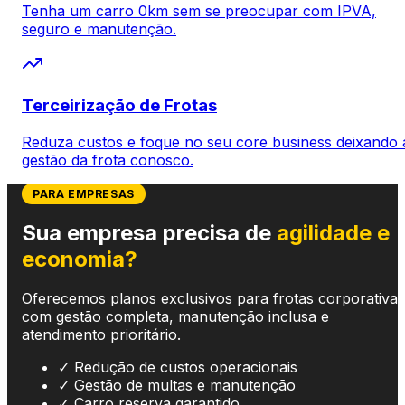
Tenha um carro 0km sem se preocupar com IPVA,
seguro e manutenção.
Terceirização de Frotas
Reduza custos e foque no seu core business deixando 
gestão da frota conosco.
PARA EMPRESAS
Sua empresa precisa de
agilidade e
economia?
Oferecemos planos exclusivos para frotas corporativas
com gestão completa, manutenção inclusa e
atendimento prioritário.
✓
Redução de custos operacionais
✓
Gestão de multas e manutenção
✓
Carro reserva garantido