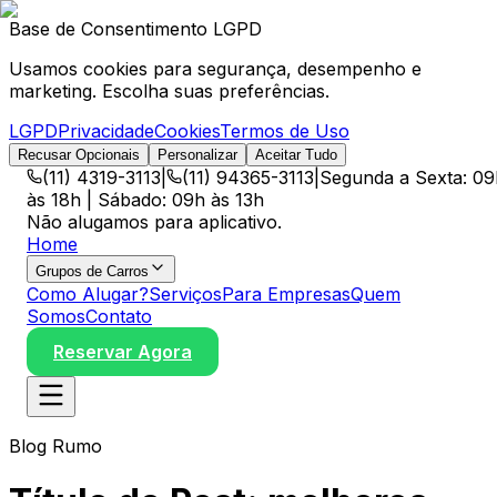
Base de Consentimento LGPD
Usamos cookies para segurança, desempenho e
marketing. Escolha suas preferências.
LGPD
Privacidade
Cookies
Termos de Uso
Recusar Opcionais
Personalizar
Aceitar Tudo
(11) 4319-3113
|
(11) 94365-3113
|
Segunda a Sexta: 09
às 18h | Sábado: 09h às 13h
Não alugamos para aplicativo.
Home
Grupos de Carros
Como Alugar?
Serviços
Para Empresas
Quem
Somos
Contato
Reservar Agora
Blog Rumo