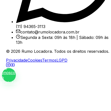
(11) 94365-3113
contato@rumolocadora.com.br
Segunda a Sexta: 09h às 18h | Sábado: 09h às
13h
©
2026
Rumo Locadora. Todos os direitos reservados.
Privacidade
Cookies
Termos
LGPD
Fale
conosco
no
WhatsApp