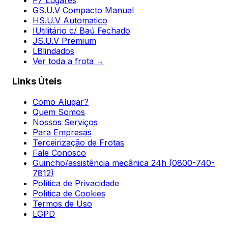
G
S.U.V Compacto Manual
H
S.U.V Automatico
I
Utilitário c/ Baú Fechado
J
S.U.V Premium
L
Blindados
Ver toda a frota →
Links Úteis
Como Alugar?
Quem Somos
Nossos Serviços
Para Empresas
Terceirização de Frotas
Fale Conosco
Guincho/assistência mecânica 24h (
0800-740-
7812
)
Política de Privacidade
Política de Cookies
Termos de Uso
LGPD