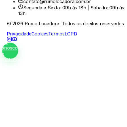
contato@rumolocadora.com.br
Segunda a Sexta: 09h às 18h | Sábado: 09h às
13h
©
2026
Rumo Locadora. Todos os direitos reservados.
Privacidade
Cookies
Termos
LGPD
Fale
conosco
no
WhatsApp