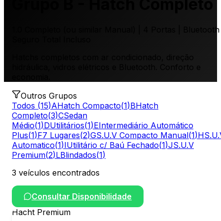
Grupo B - Hatch Completo
1.0 Completo (ou similar Manual) | 4 Portas | Bluetooth 
Seguro Total Incluso
Hatchs completos com ar condicionado, direção
hidráulica, vidros elétricos e Bluetooth. Conforto e
economia.
Outros Grupos
Todos (
15
)
A
Hatch Compacto
(
1
)
B
Hatch
Completo
(
3
)
C
Sedan
Médio
(
1
)
D
Utilitários
(
1
)
E
Intermediário Automático
Plus
(
1
)
F
7 Lugares
(
2
)
G
S.U.V Compacto Manual
(
1
)
H
S.U.
Automatico
(
1
)
I
Utilitário c/ Baú Fechado
(
1
)
J
S.U.V
Premium
(
2
)
L
Blindados
(
1
)
3
veículo
s
encontrado
s
Consultar Disponibilidade
Hacht Premium