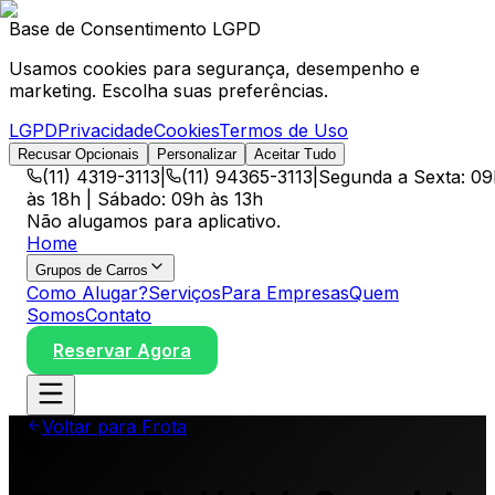
Base de Consentimento LGPD
Usamos cookies para segurança, desempenho e
marketing. Escolha suas preferências.
LGPD
Privacidade
Cookies
Termos de Uso
Recusar Opcionais
Personalizar
Aceitar Tudo
(11) 4319-3113
|
(11) 94365-3113
|
Segunda a Sexta: 09
às 18h | Sábado: 09h às 13h
Não alugamos para aplicativo.
Home
Grupos de Carros
Como Alugar?
Serviços
Para Empresas
Quem
Somos
Contato
Reservar Agora
Voltar para Frota
B