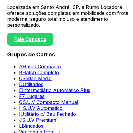
Localizada em Santo André, SP, a Rumo Locadora
oferece soluções completas em mobilidade com frota
moderna, seguro total incluso e atendimento
personalizado.
Fale Conosco
Grupos de Carros
A
Hatch Compacto
B
Hatch Completo
C
Sedan Médio
D
Utilitários
E
Intermediário Automático Plus
F
7 Lugares
G
S.U.V Compacto Manual
H
S.U.V Automatico
I
Utilitário c/ Baú Fechado
J
S.U.V Premium
L
Blindados
Ver toda a frota →