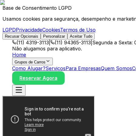
Base de Consentimento LGPD
Usamos cookies para segurança, desempenho e marketing
LGPD
Privacidade
Cookies
Termos de Uso
Recusar Opcionais
Personalizar
Aceitar Tudo
(11) 4319-3113
|
(11) 94365-3113
|
Segunda a Sexta: 
Não alugamos para aplicativo.
Home
Grupos de Carros
Como Alugar?
Serviços
Para Empresas
Quem Somos
C
Reservar Agora