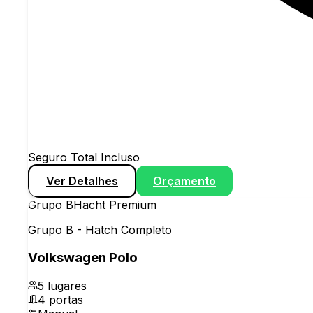
Seguro Total Incluso
Ver Detalhes
Orçamento
Grupo
B
Hacht Premium
Grupo B - Hatch Completo
Volkswagen Polo
5
lugares
4
portas