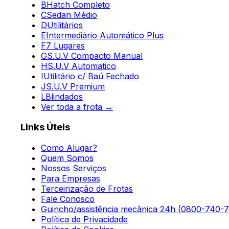
B
Hatch Completo
C
Sedan Médio
D
Utilitários
E
Intermediário Automático Plus
F
7 Lugares
G
S.U.V Compacto Manual
H
S.U.V Automatico
I
Utilitário c/ Baú Fechado
J
S.U.V Premium
L
Blindados
Ver toda a frota →
Links Úteis
Como Alugar?
Quem Somos
Nossos Serviços
Para Empresas
Terceirização de Frotas
Fale Conosco
Guincho/assistência mecânica 24h (
0800-740-7
Política de Privacidade