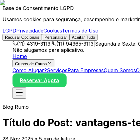
Base de Consentimento LGPD
Usamos cookies para segurança, desempenho e marketing
LGPD
Privacidade
Cookies
Termos de Uso
Recusar Opcionais
Personalizar
Aceitar Tudo
(11) 4319-3113
|
(11) 94365-3113
|
Segunda a Sexta: 
Não alugamos para aplicativo.
Home
Grupos de Carros
Como Alugar?
Serviços
Para Empresas
Quem Somos
C
Reservar Agora
Blog Rumo
Título do Post:
vantagens-te
28 Nov 2025 • 5 min de leitura