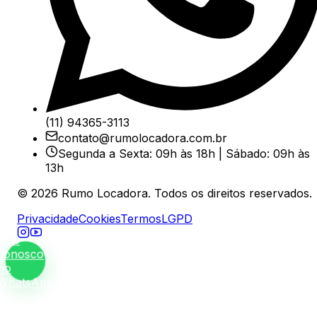
(11) 94365-3113
contato@rumolocadora.com.br
Segunda a Sexta: 09h às 18h | Sábado: 09h às
13h
©
2026
Rumo Locadora. Todos os direitos reservados.
Privacidade
Cookies
Termos
LGPD
Fale
conosco
no
WhatsApp