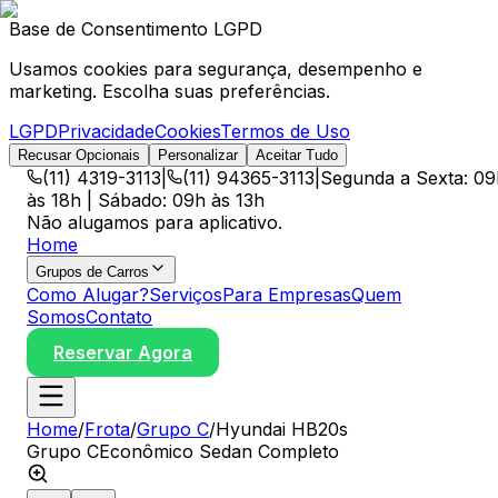
Base de Consentimento LGPD
Usamos cookies para segurança, desempenho e
marketing. Escolha suas preferências.
LGPD
Privacidade
Cookies
Termos de Uso
Recusar Opcionais
Personalizar
Aceitar Tudo
(11) 4319-3113
|
(11) 94365-3113
|
Segunda a Sexta: 09
às 18h | Sábado: 09h às 13h
Não alugamos para aplicativo.
Home
Grupos de Carros
Como Alugar?
Serviços
Para Empresas
Quem
Somos
Contato
Reservar Agora
Home
/
Frota
/
Grupo
C
/
Hyundai HB20s
Grupo
C
Econômico Sedan Completo