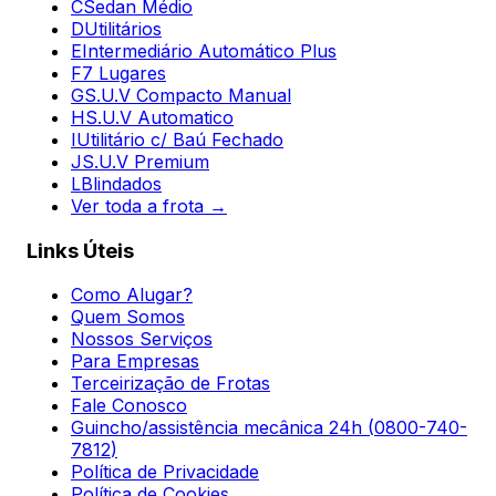
C
Sedan Médio
D
Utilitários
E
Intermediário Automático Plus
F
7 Lugares
G
S.U.V Compacto Manual
H
S.U.V Automatico
I
Utilitário c/ Baú Fechado
J
S.U.V Premium
L
Blindados
Ver toda a frota →
Links Úteis
Como Alugar?
Quem Somos
Nossos Serviços
Para Empresas
Terceirização de Frotas
Fale Conosco
Guincho/assistência mecânica 24h (
0800-740-
7812
)
Política de Privacidade
Política de Cookies