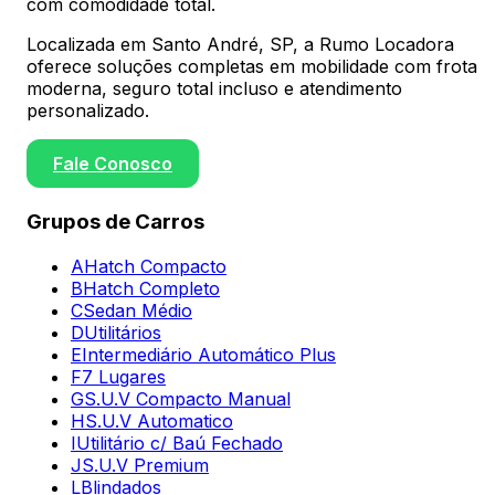
com comodidade total.
Localizada em Santo André, SP, a Rumo Locadora
oferece soluções completas em mobilidade com frota
moderna, seguro total incluso e atendimento
personalizado.
Fale Conosco
Grupos de Carros
A
Hatch Compacto
B
Hatch Completo
C
Sedan Médio
D
Utilitários
E
Intermediário Automático Plus
F
7 Lugares
G
S.U.V Compacto Manual
H
S.U.V Automatico
I
Utilitário c/ Baú Fechado
J
S.U.V Premium
L
Blindados