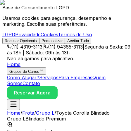
Base de Consentimento LGPD
Usamos cookies para segurança, desempenho e
marketing. Escolha suas preferências.
LGPD
Privacidade
Cookies
Termos de Uso
Recusar Opcionais
Personalizar
Aceitar Tudo
(11) 4319-3113
|
(11) 94365-3113
|
Segunda a Sexta: 09
às 18h | Sábado: 09h às 13h
Não alugamos para aplicativo.
Home
Grupos de Carros
Como Alugar?
Serviços
Para Empresas
Quem
Somos
Contato
Reservar Agora
Home
/
Frota
/
Grupo
L
/
Toyota Corolla Blindado
Grupo
L
Blindado Premium