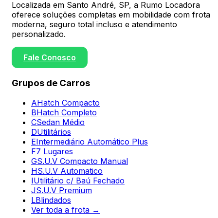
Localizada em Santo André, SP, a Rumo Locadora
oferece soluções completas em mobilidade com frota
moderna, seguro total incluso e atendimento
personalizado.
Fale Conosco
Grupos de Carros
A
Hatch Compacto
B
Hatch Completo
C
Sedan Médio
D
Utilitários
E
Intermediário Automático Plus
F
7 Lugares
G
S.U.V Compacto Manual
H
S.U.V Automatico
I
Utilitário c/ Baú Fechado
J
S.U.V Premium
L
Blindados
Ver toda a frota →