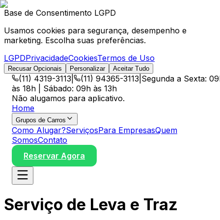
Base de Consentimento LGPD
Usamos cookies para segurança, desempenho e
marketing. Escolha suas preferências.
LGPD
Privacidade
Cookies
Termos de Uso
Recusar Opcionais
Personalizar
Aceitar Tudo
(11) 4319-3113
|
(11) 94365-3113
|
Segunda a Sexta: 09
às 18h | Sábado: 09h às 13h
Não alugamos para aplicativo.
Home
Grupos de Carros
Como Alugar?
Serviços
Para Empresas
Quem
Somos
Contato
Reservar Agora
Serviço de Leva e Traz